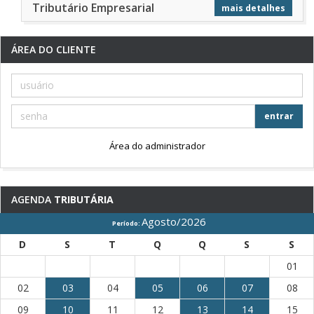
Tributário Empresarial
mais detalhes
ÁREA DO CLIENTE
entrar
Área do administrador
AGENDA
TRIBUTÁRIA
Agosto/2026
Período:
D
S
T
Q
Q
S
S
01
02
03
04
05
06
07
08
09
10
11
12
13
14
15