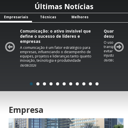
Últimas Notícias
Empresariais
Técnicas
Melhores
Comunicação: o ativo invisível que
Quando o pe
define o sucesso de líderes e
desumaniza
empresas
O uso de dado
transparência
A comunicação é um fator estratégico para
evitar vieses, 
empresas, influenciando o desempenho de
injustas sobre 
equipes, projetos e lideranças tanto quanto
inovação, tecnologia e produtividade
06/08/2026
06/08/2026
Empresa