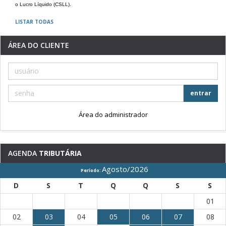
o Lucro Líquido (CSLL).
LISTAR TODAS
ÁREA DO CLIENTE
entrar
Área do administrador
AGENDA
TRIBUTÁRIA
Agosto/2026
Período:
D
S
T
Q
Q
S
S
01
02
03
04
05
06
07
08